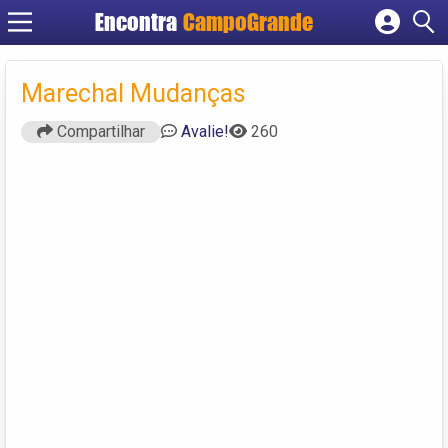
Encontra
CampoGrande
Cadastrar empresa
Fazer login
Marechal Mudanças
Criar conta
Compartilhar
Avalie!
260