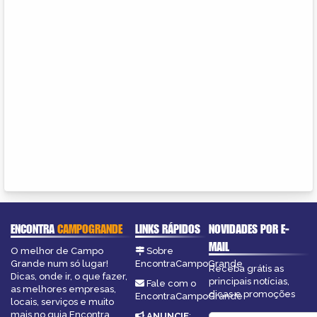
ENCONTRA
CAMPOGRANDE
LINKS RÁPIDOS
NOVIDADES POR E-
MAIL
O melhor de Campo
Sobre
Grande num só lugar!
EncontraCampoGrande
Receba grátis as
Dicas, onde ir, o que fazer,
principais notícias,
Fale com o
as melhores empresas,
dicas e promoções
EncontraCampoGrande
locais, serviços e muito
mais no guia Encontra
ANUNCIE
: