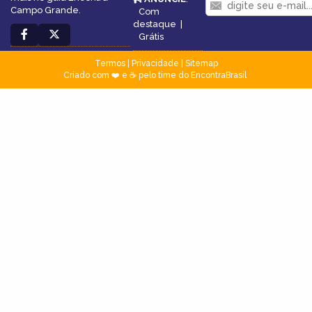
Campo Grande.
Com
destaque
|
Grátis
Termos
|
Privacidade
|
Sitemap
Criado com ❤️ e ☕ pelo time do EncontraBrasil