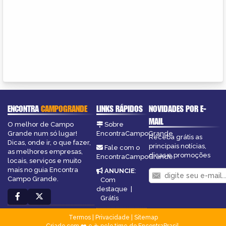
ENCONTRA
CAMPOGRANDE
LINKS RÁPIDOS
NOVIDADES POR E-
MAIL
O melhor de Campo
Sobre
Grande num só lugar!
EncontraCampoGrande
Receba grátis as
Dicas, onde ir, o que fazer,
principais notícias,
Fale com o
as melhores empresas,
dicas e promoções
EncontraCampoGrande
locais, serviços e muito
mais no guia Encontra
ANUNCIE
:
Campo Grande.
Com
destaque
|
Grátis
Termos
|
Privacidade
|
Sitemap
Criado com ❤️ e ☕ pelo time do EncontraBrasil