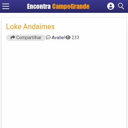
Encontra
CampoGrande
Cadastrar empresa
Fazer login
Loke Andaimes
Criar conta
Compartilhar
Avalie!
233