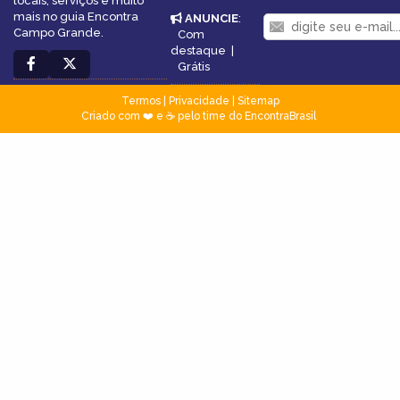
locais, serviços e muito
mais no guia Encontra
ANUNCIE
:
Campo Grande.
Com
destaque
|
Grátis
Termos
|
Privacidade
|
Sitemap
Criado com ❤️ e ☕ pelo time do EncontraBrasil