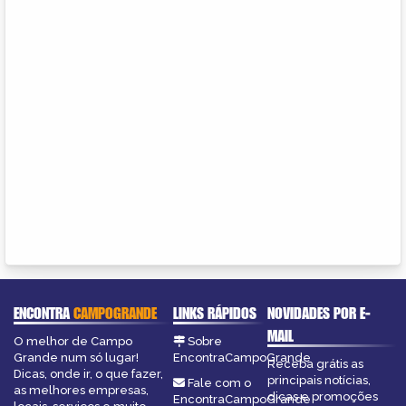
ENCONTRA
CAMPOGRANDE
LINKS RÁPIDOS
NOVIDADES POR E-
MAIL
O melhor de Campo
Sobre
Grande num só lugar!
EncontraCampoGrande
Receba grátis as
Dicas, onde ir, o que fazer,
principais notícias,
Fale com o
as melhores empresas,
dicas e promoções
EncontraCampoGrande