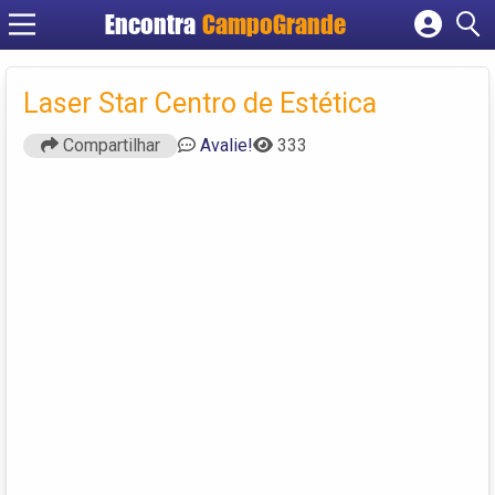
Encontra
CampoGrande
Cadastrar empresa
Fazer login
Laser Star Centro de Estética
Criar conta
Compartilhar
Avalie!
333