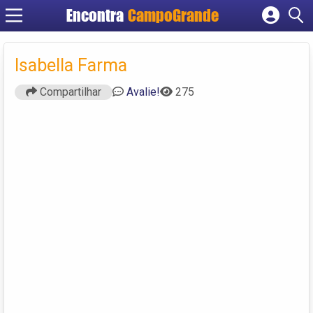
Encontra
CampoGrande
Cadastrar empresa
Fazer login
Isabella Farma
Criar conta
Compartilhar
Avalie!
275