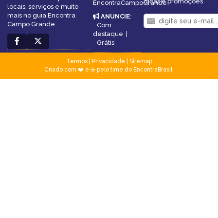
dicas e promoções
EncontraCampoGrande
locais, serviços e muito
mais no guia Encontra
ANUNCIE
:
Campo Grande.
Com
destaque
|
Grátis
Termos
|
Privacidade
|
Sitemap
Criado com ❤️ e ☕ pelo time do EncontraBrasil