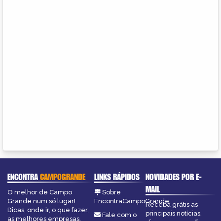
ENCONTRA
CAMPOGRANDE
LINKS RÁPIDOS
NOVIDADES POR E-
MAIL
O melhor de Campo
Sobre
Grande num só lugar!
EncontraCampoGrande
Receba grátis as
Dicas, onde ir, o que fazer,
principais notícias,
Fale com o
as melhores empresas,