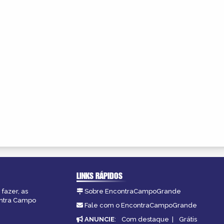
LINKS RÁPIDOS
fazer, as
Sobre EncontraCampoGrande
ontra Campo
Fale com o EncontraCampoGrande
ANUNCIE
:
Com destaque
|
Grátis