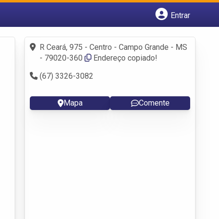
Entrar
Cadastrar empresa
Fazer login
R Ceará, 975 - Centro - Campo Grande - MS
Criar conta
- 79020-360
Endereço copiado!
(67) 3326-3082
Mapa
Comente