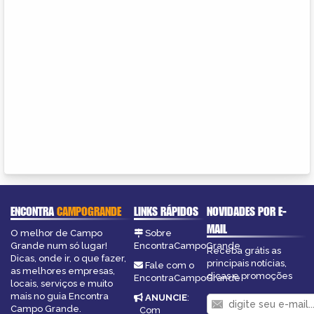
ENCONTRA
CAMPOGRANDE
LINKS RÁPIDOS
NOVIDADES POR E-
MAIL
O melhor de Campo
Sobre
Grande num só lugar!
EncontraCampoGrande
Receba grátis as
Dicas, onde ir, o que fazer,
principais notícias,
Fale com o
as melhores empresas,
dicas e promoções
EncontraCampoGrande
locais, serviços e muito
mais no guia Encontra
ANUNCIE
:
Campo Grande.
Com