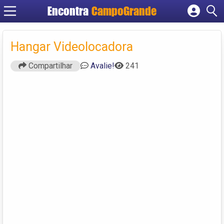
Encontra
CampoGrande
Cadastrar empresa
Fazer login
Hangar Videolocadora
Criar conta
Compartilhar
Avalie!
241