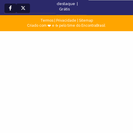
destaque
|
Grátis
Termos
|
Privacidade
|
Sitemap
Criado com ❤️ e ☕ pelo time do EncontraBrasil