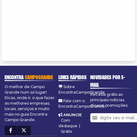
ENCONTRA
CAMPOGRANDE
LINKS RÁPIDOS
NOVIDADES POR E-
MAIL
O melhor de Campo
Sobre
Grande num só lugar!
EncontraCampoGrande
Receba grátis as
Dicas, onde ir, o que fazer,
principais notícias,
Fale com o
as melhores empresas,
dicas e promoções
EncontraCampoGrande
locais, serviços e muito
mais no guia Encontra
ANUNCIE
:
Campo Grande.
Com
destaque
|
Grátis