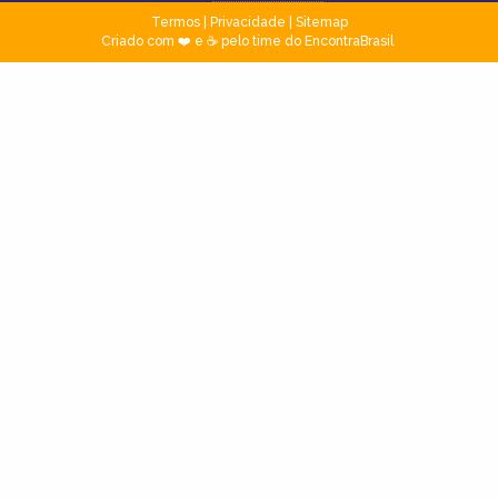
Termos
|
Privacidade
|
Sitemap
Criado com ❤️ e ☕ pelo time do EncontraBrasil