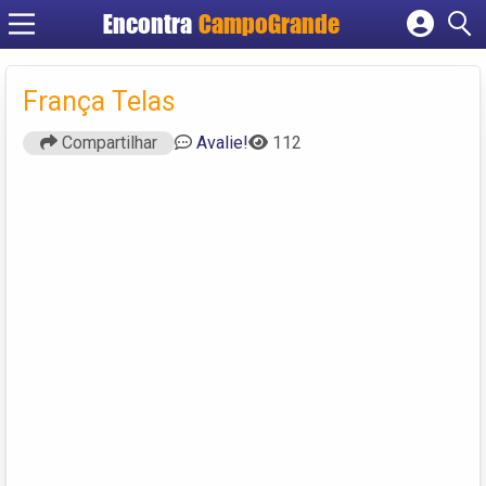
Encontra
CampoGrande
Cadastrar empresa
Fazer login
França Telas
Criar conta
Compartilhar
Avalie!
112