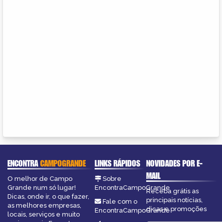
ENCONTRA
CAMPOGRANDE
LINKS RÁPIDOS
NOVIDADES POR E-
MAIL
O melhor de Campo
Sobre
Grande num só lugar!
EncontraCampoGrande
Receba grátis as
Dicas, onde ir, o que fazer,
principais notícias,
Fale com o
as melhores empresas,
dicas e promoções
EncontraCampoGrande
locais, serviços e muito