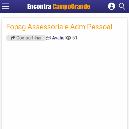
Encontra
CampoGrande
Cadastrar empresa
Fazer login
Fopag Assessoria e Adm Pessoal
Criar conta
Compartilhar
Avalie!
51