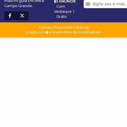
mais no guia Encontra
ANUNCIE
:
Campo Grande.
Com
destaque
|
Grátis
Termos
|
Privacidade
|
Sitemap
Criado com ❤️ e ☕ pelo time do EncontraBrasil