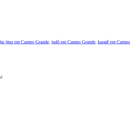
jiu jitsu em Campo Grande
,
judô em Campo Grande
,
karatê em Campo
ul