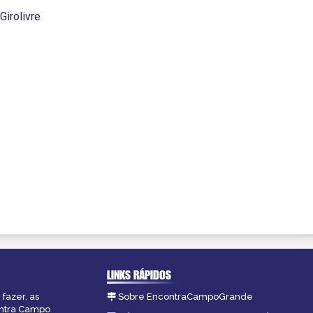
Girolivre
LINKS RÁPIDOS
fazer, as
Sobre EncontraCampoGrande
ontra Campo