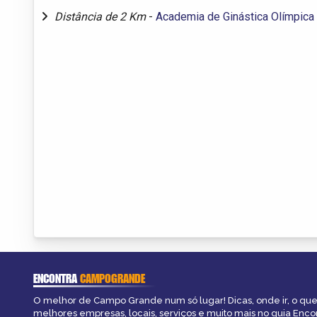
Distância de 2 Km
-
Academia de Ginástica Olímpica 
ENCONTRA
CAMPOGRANDE
O melhor de Campo Grande num só lugar! Dicas, onde ir, o que 
melhores empresas, locais, serviços e muito mais no guia Enc