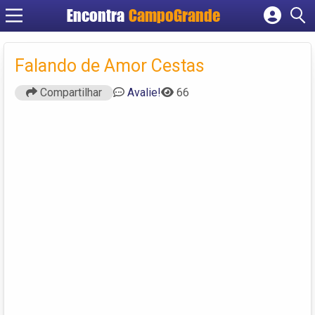
Encontra
CampoGrande
Cadastrar empresa
Fazer login
Falando de Amor Cestas
Criar conta
Compartilhar
Avalie!
66