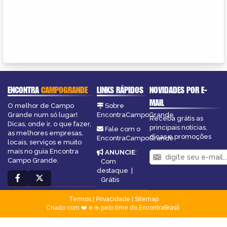
ENCONTRA
CAMPOGRANDE
LINKS RÁPIDOS
NOVIDADES POR E-
MAIL
O melhor de Campo
Sobre
Grande num só lugar!
EncontraCampoGrande
Receba grátis as
Dicas, onde ir, o que fazer,
principais notícias,
Fale com o
as melhores empresas,
dicas e promoções
EncontraCampoGrande
locais, serviços e muito
mais no guia Encontra
ANUNCIE
:
Campo Grande.
Com
destaque
|
Grátis
Termos
|
Privacidade
|
Sitemap
Criado com ❤️ e ☕ pelo time do EncontraBrasil