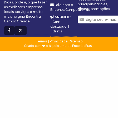
Dicas, onde ir, o que fazer,
principais notícias,
Fale com o
as melhores empresas,
dicas e promoções
EncontraCampoGrande
locais, serviços e muito
mais no guia Encontra
ANUNCIE
:
Campo Grande.
Com
destaque
|
Grátis
Termos
|
Privacidade
|
Sitemap
Criado com ❤️ e ☕ pelo time do EncontraBrasil