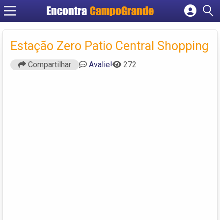
Encontra
CampoGrande
Cadastrar empresa
Fazer login
Estação Zero Patio Central Shopping
Criar conta
Compartilhar
Avalie!
272