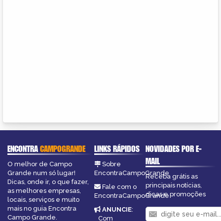
ENCONTRA
CAMPOGRANDE
LINKS RÁPIDOS
NOVIDADES POR E-
MAIL
O melhor de Campo
Sobre
Grande num só lugar!
EncontraCampoGrande
Receba grátis as
Dicas, onde ir, o que fazer,
principais notícias,
Fale com o
as melhores empresas,
dicas e promoções
EncontraCampoGrande
locais, serviços e muito
mais no guia Encontra
ANUNCIE
:
Campo Grande.
Com