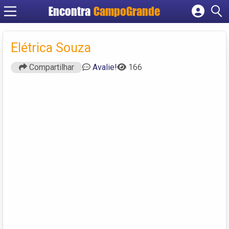
Encontra
CampoGrande
Cadastrar empresa
Fazer login
Elétrica Souza
Criar conta
Compartilhar
Avalie!
166