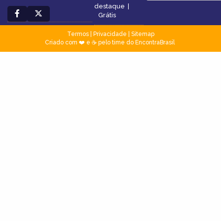
destaque
|
Grátis
Termos
|
Privacidade
|
Sitemap
Criado com ❤️ e ☕ pelo time do EncontraBrasil