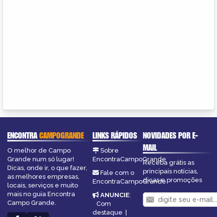
ENCONTRA
CAMPOGRANDE
LINKS RÁPIDOS
NOVIDADES POR E-
MAIL
O melhor de Campo
Sobre
Grande num só lugar!
EncontraCampoGrande
Receba grátis as
Dicas, onde ir, o que fazer,
principais notícias,
Fale com o
as melhores empresas,
dicas e promoções
EncontraCampoGrande
locais, serviços e muito
mais no guia Encontra
ANUNCIE
:
Campo Grande.
Com
destaque
|