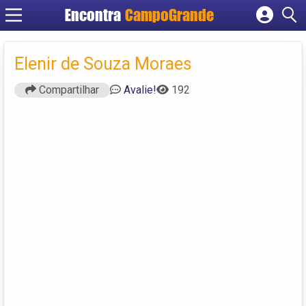
Encontra
CampoGrande
Cadastrar empresa
Fazer login
Elenir de Souza Moraes
Criar conta
Compartilhar
Avalie!
192