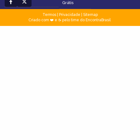
Grátis
Termos
|
Privacidade
|
Sitemap
Criado com ❤️ e ☕ pelo time do EncontraBrasil