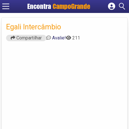
Encontra
CampoGrande
Cadastrar empresa
Fazer login
Egali Intercâmbio
Criar conta
Compartilhar
Avalie!
211