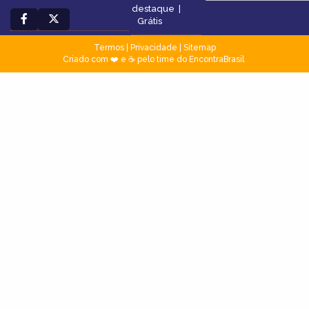
destaque
|
Grátis
Termos
|
Privacidade
|
Sitemap
Criado com ❤️ e ☕ pelo time do EncontraBrasil