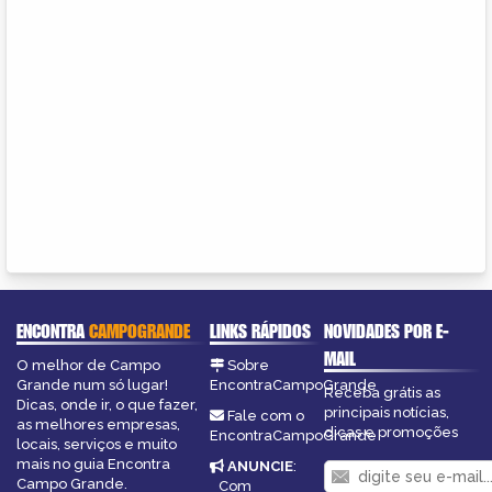
ENCONTRA
CAMPOGRANDE
LINKS RÁPIDOS
NOVIDADES POR E-
MAIL
O melhor de Campo
Sobre
Grande num só lugar!
EncontraCampoGrande
Receba grátis as
Dicas, onde ir, o que fazer,
principais notícias,
Fale com o
as melhores empresas,
dicas e promoções
EncontraCampoGrande
locais, serviços e muito
mais no guia Encontra
ANUNCIE
:
Campo Grande.
Com