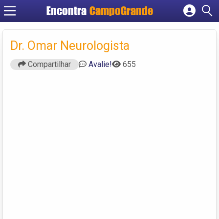
Encontra
CampoGrande
Cadastrar empresa
Fazer login
Dr. Omar Neurologista
Criar conta
Compartilhar
Avalie!
655