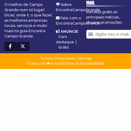
MAIL
O melhor de Campo
Sobre
Grande num só lugar!
EncontraCampoGrande
Receba grátis as
Dicas, onde ir, o que fazer,
principais notícias,
Fale com o
as melhores empresas,
dicas e promoções
EncontraCampoGrande
locais, serviços e muito
mais no guia Encontra
ANUNCIE
:
Campo Grande.
Com
destaque
|
Grátis
Termos
|
Privacidade
|
Sitemap
Criado com ❤️ e ☕ pelo time do EncontraBrasil