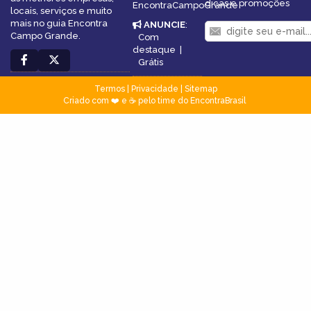
dicas e promoções
EncontraCampoGrande
locais, serviços e muito
mais no guia Encontra
ANUNCIE
:
Campo Grande.
Com
destaque
|
Grátis
Termos
|
Privacidade
|
Sitemap
Criado com ❤️ e ☕ pelo time do EncontraBrasil