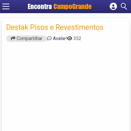
Encontra
CampoGrande
Cadastrar empresa
Fazer login
Destak Pisos e Revestimentos
Criar conta
Compartilhar
Avalie!
352