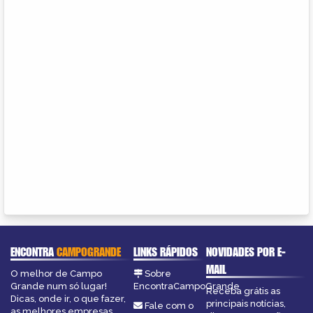
ENCONTRA
CAMPOGRANDE
LINKS RÁPIDOS
NOVIDADES POR E-
MAIL
O melhor de Campo
Sobre
Grande num só lugar!
EncontraCampoGrande
Receba grátis as
Dicas, onde ir, o que fazer,
principais notícias,
Fale com o
as melhores empresas,