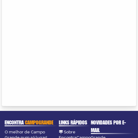
ENCONTRA
CAMPOGRANDE
LINKS RÁPIDOS
NOVIDADES POR E-
MAIL
O melhor de Campo
Sobre
Grande num só lugar!
EncontraCampoGrande