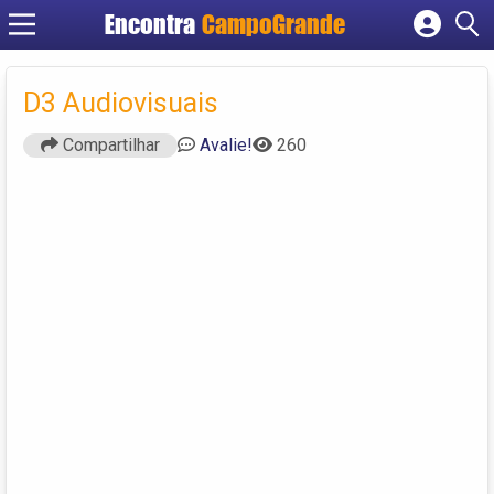
Encontra
CampoGrande
Cadastrar empresa
Fazer login
D3 Audiovisuais
Criar conta
Compartilhar
Avalie!
260