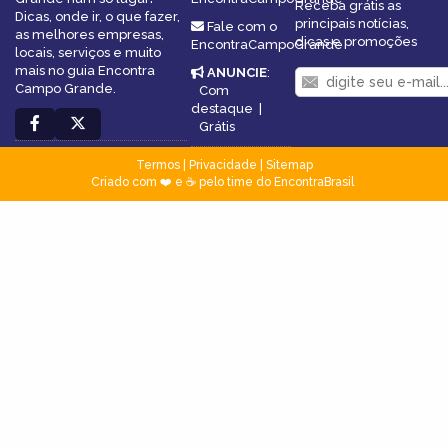
Receba grátis as
Dicas, onde ir, o que fazer,
principais notícias,
Fale com o
as melhores empresas,
dicas e promoções
EncontraCampoGrande
locais, serviços e muito
mais no guia Encontra
ANUNCIE
:
Campo Grande.
Com
destaque
|
Grátis
Termos
|
Privacidade
|
Sitemap
Criado com ❤️ e ☕ pelo time do EncontraBrasil