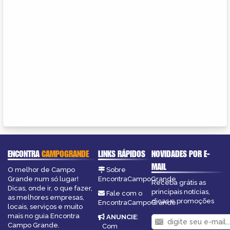
ENCONTRA
CAMPOGRANDE
LINKS RÁPIDOS
NOVIDADES POR E-
MAIL
O melhor de Campo
Sobre
Grande num só lugar!
EncontraCampoGrande
Receba grátis as
Dicas, onde ir, o que fazer,
principais notícias,
Fale com o
as melhores empresas,
dicas e promoções
EncontraCampoGrande
locais, serviços e muito
mais no guia Encontra
ANUNCIE
:
Campo Grande.
Com