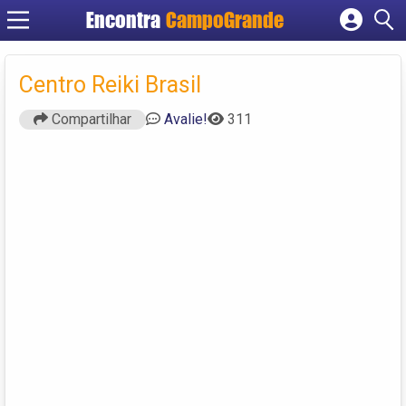
Encontra
CampoGrande
Cadastrar empresa
Fazer login
Centro Reiki Brasil
Criar conta
Compartilhar
Avalie!
311