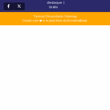
destaque
|
Grátis
Termos
|
Privacidade
|
Sitemap
Criado com ❤️ e ☕ pelo time do EncontraBrasil