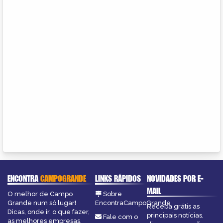
ENCONTRA
CAMPOGRANDE
LINKS RÁPIDOS
NOVIDADES POR E-
MAIL
O melhor de Campo
Sobre
Grande num só lugar!
EncontraCampoGrande
Receba grátis as
Dicas, onde ir, o que fazer,
principais notícias,
Fale com o
as melhores empresas,