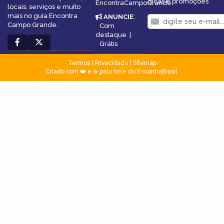
dicas e promoções
EncontraCampoGrande
locais, serviços e muito
mais no guia Encontra
ANUNCIE
:
Campo Grande.
Com
destaque
|
Grátis
Termos
|
Privacidade
|
Sitemap
Criado com ❤️ e ☕ pelo time do EncontraBrasil