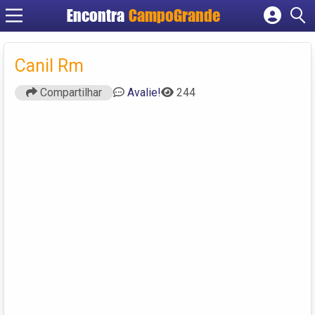
Encontra
CampoGrande
Cadastrar empresa
Fazer login
Canil Rm
Criar conta
Compartilhar
Avalie!
244