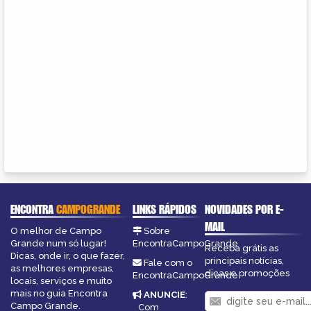
ENCONTRA
CAMPOGRANDE
LINKS RÁPIDOS
NOVIDADES POR E-
MAIL
O melhor de Campo
Sobre
Grande num só lugar!
EncontraCampoGrande
Receba grátis as
Dicas, onde ir, o que fazer,
principais notícias,
Fale com o
as melhores empresas,
dicas e promoções
EncontraCampoGrande
locais, serviços e muito
mais no guia Encontra
ANUNCIE
:
Campo Grande.
Com