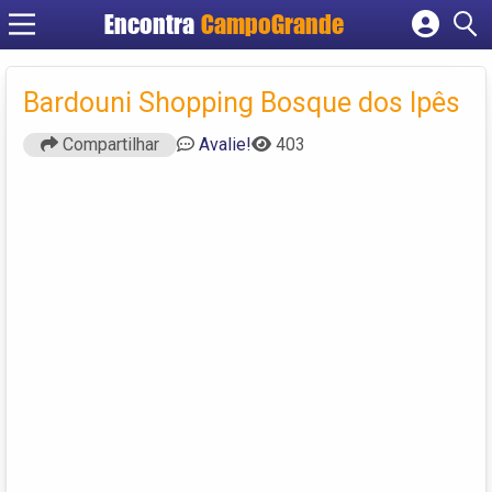
Encontra
CampoGrande
Cadastrar empresa
Fazer login
Bardouni Shopping Bosque dos Ipês
Criar conta
Compartilhar
Avalie!
403