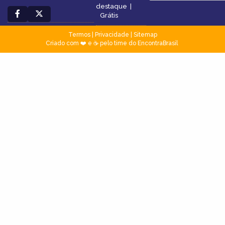
destaque
|
Grátis
Termos
|
Privacidade
|
Sitemap
Criado com ❤️ e ☕ pelo time do EncontraBrasil