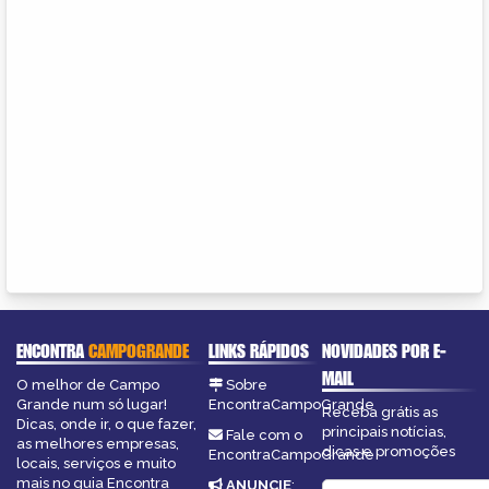
ENCONTRA
CAMPOGRANDE
LINKS RÁPIDOS
NOVIDADES POR E-
MAIL
O melhor de Campo
Sobre
Grande num só lugar!
EncontraCampoGrande
Receba grátis as
Dicas, onde ir, o que fazer,
principais notícias,
Fale com o
as melhores empresas,
dicas e promoções
EncontraCampoGrande
locais, serviços e muito
mais no guia Encontra
ANUNCIE
: