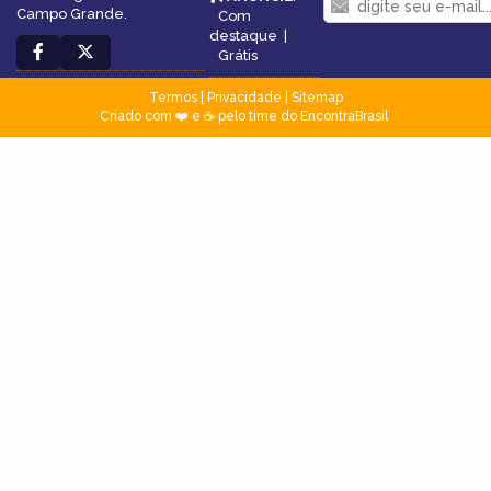
Campo Grande.
Com
destaque
|
Grátis
Termos
|
Privacidade
|
Sitemap
Criado com ❤️ e ☕ pelo time do EncontraBrasil