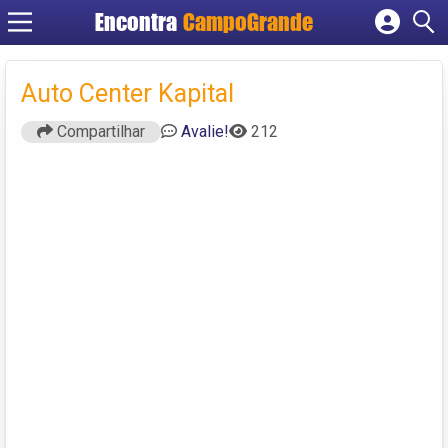
Encontra
CampoGrande
Cadastrar empresa
Fazer login
Auto Center Kapital
Criar conta
Compartilhar
Avalie!
212