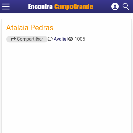
Encontra
CampoGrande
Cadastrar empresa
Fazer login
Atalaia Pedras
Criar conta
Compartilhar
Avalie!
1005