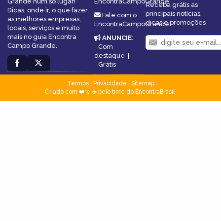
Grande num só lugar!
EncontraCampoGrande
Receba grátis as
Dicas, onde ir, o que fazer,
principais notícias,
Fale com o
as melhores empresas,
dicas e promoções
EncontraCampoGrande
locais, serviços e muito
mais no guia Encontra
ANUNCIE
:
Campo Grande.
Com
destaque
|
Grátis
Termos
|
Privacidade
|
Sitemap
Criado com ❤️ e ☕ pelo time do EncontraBrasil