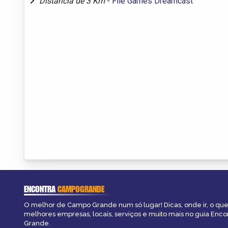
Distância de 3 Km
-
Filé Games Dreamcast
ENCONTRA
CAMPOGRANDE
O melhor de Campo Grande num só lugar! Dicas, onde ir, o que 
melhores empresas, locais, serviços e muito mais no guia Enc
Grande.