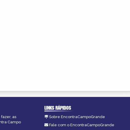
LINKS RÁPIDOS
fazer, as
Sobre EncontraCampoGrande
ontra Campo
Fale com o EncontraCampoGrande