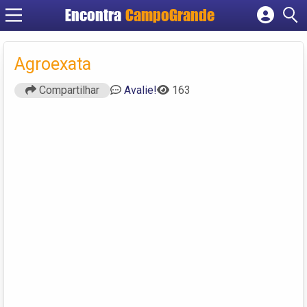
Encontra
CampoGrande
Cadastrar empresa
Fazer login
Agroexata
Criar conta
Compartilhar
Avalie!
163