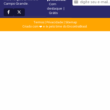
Campo Grande.
Com
destaque
|
Grátis
Termos
|
Privacidade
|
Sitemap
Criado com ❤️ e ☕ pelo time do EncontraBrasil