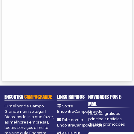
ENCONTRA
CAMPOGRANDE
LINKS RÁPIDOS
NOVIDADES POR E-
MAIL
O melhor de Campo
Sobre
Grande num só lugar!
EncontraCampoGrande
Receba grátis as
Dicas, onde ir, o que fazer,
principais notícias,
Fale com o
as melhores empresas,
dicas e promoções
EncontraCampoGrande
locais, serviços e muito
mais no guia Encontra
ANUNCIE
: