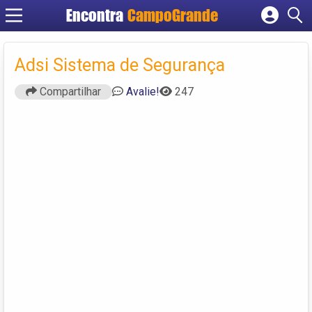
Encontra
CampoGrande
Cadastrar empresa
Fazer login
Adsi Sistema de Segurança
Criar conta
Compartilhar
Avalie!
247