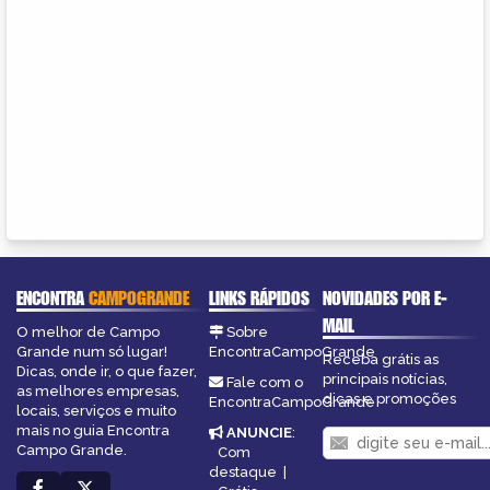
ENCONTRA
CAMPOGRANDE
LINKS RÁPIDOS
NOVIDADES POR E-
MAIL
O melhor de Campo
Sobre
Grande num só lugar!
EncontraCampoGrande
Receba grátis as
Dicas, onde ir, o que fazer,
principais notícias,
Fale com o
as melhores empresas,
dicas e promoções
EncontraCampoGrande
locais, serviços e muito
mais no guia Encontra
ANUNCIE
:
Campo Grande.
Com
destaque
|