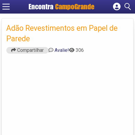
Encontra
CampoGrande
Cadastrar empresa
Fazer login
Adão Revestimentos em Papel de
Criar conta
Parede
Compartilhar
Avalie!
306