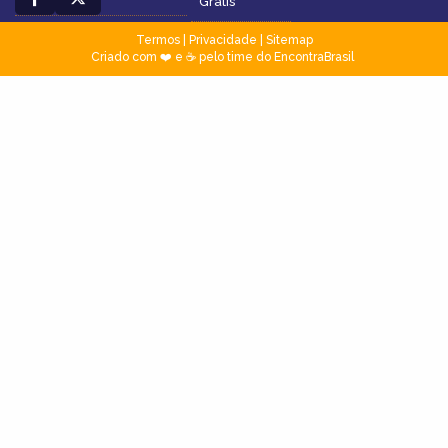
Grátis
Termos
|
Privacidade
|
Sitemap
Criado com ❤️ e ☕ pelo time do EncontraBrasil