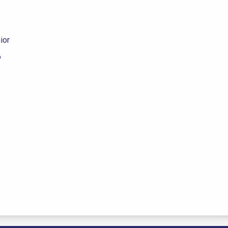
ior
o