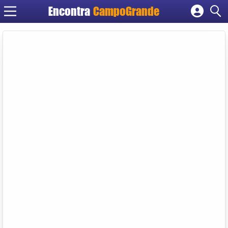
Encontra
CampoGrande
Cadastrar empresa
Fazer login
Criar conta