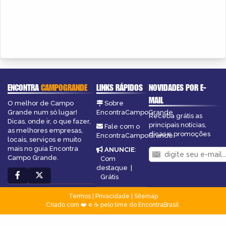
ENCONTRA
CAMPOGRANDE
LINKS RÁPIDOS
NOVIDADES POR E-
MAIL
O melhor de Campo
Sobre
Grande num só lugar!
EncontraCampoGrande
Receba grátis as
Dicas, onde ir, o que fazer,
principais notícias,
Fale com o
as melhores empresas,
dicas e promoções
EncontraCampoGrande
locais, serviços e muito
mais no guia Encontra
ANUNCIE
:
Campo Grande.
Com
destaque
|
Grátis
Termos
|
Privacidade
|
Sitemap
Criado com ❤️ e ☕ pelo time do EncontraBrasil