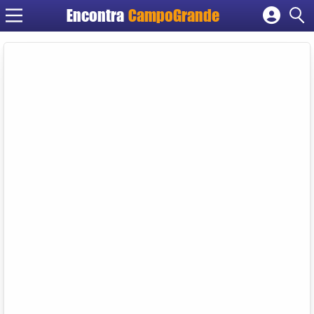
Encontra
CampoGrande
Cadastrar empresa
Fazer login
Criar conta