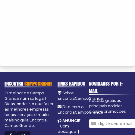
ENCONTRA
CAMPOGRANDE
LINKS RÁPIDOS
NOVIDADES POR E-
MAIL
O melhor de Campo
Sobre
Grande num só lugar!
EncontraCampoGrande
Receba grátis as
Dicas, onde ir, o que fazer,
principais notícias,
Fale com o
as melhores empresas,
dicas e promoções
EncontraCampoGrande
locais, serviços e muito
mais no guia Encontra
ANUNCIE
:
Campo Grande.
Com
destaque
|