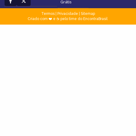
Grátis
Termos
|
Privacidade
|
Sitemap
Criado com ❤️ e ☕ pelo time do EncontraBrasil