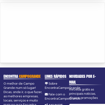
ENCONTRA
CAMPOGRANDE
LINKS RÁPIDOS
NOVIDADES POR E-
MAIL
O melhor de Campo
Sobre
Grande num só lugar!
EncontraCampoGrande
Receba grátis as
Dicas, onde ir, o que fazer,
principais notícias,
Fale com o
as melhores empresas,
dicas e promoções
EncontraCampoGrande
locais, serviços e muito
mais no guia Encontra