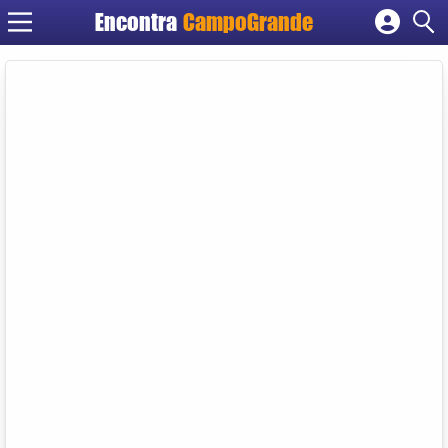
Encontra
CampoGrande
Cadastrar empresa
Fazer login
Criar conta