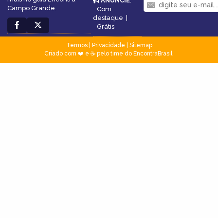
ANUNCIE
:
Campo Grande.
Com
destaque
|
Grátis
Termos
|
Privacidade
|
Sitemap
Criado com ❤️ e ☕ pelo time do EncontraBrasil