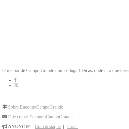
ENCONTRA
CAMPOGRANDE
O melhor de Campo Grande num só lugar! Dicas, onde ir, o que fazer
LINKS RÁPIDOS
Sobre EncontraCampoGrande
Fale com o EncontraCampoGrande
ANUNCIE
:
Com destaque
|
Grátis