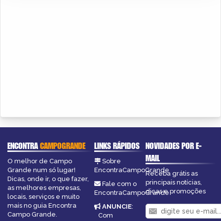
ENCONTRA
CAMPOGRANDE
LINKS RÁPIDOS
NOVIDADES POR E-
MAIL
O melhor de Campo
Sobre
Grande num só lugar!
EncontraCampoGrande
Receba grátis as
Dicas, onde ir, o que fazer,
principais notícias,
Fale com o
as melhores empresas,
dicas e promoções
EncontraCampoGrande
locais, serviços e muito
mais no guia Encontra
ANUNCIE
:
Campo Grande.
Com