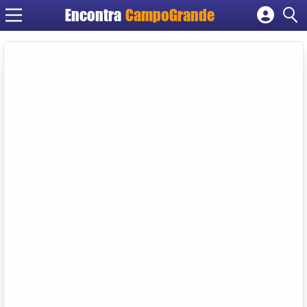
Encontra
CampoGrande
Cadastrar empresa
Fazer login
Criar conta