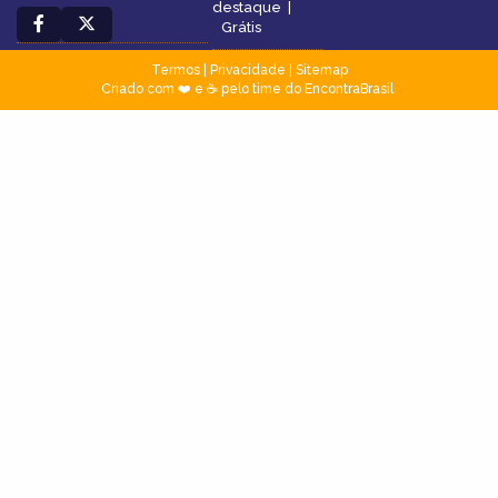
destaque
|
Grátis
Termos
|
Privacidade
|
Sitemap
Criado com ❤️ e ☕ pelo time do EncontraBrasil