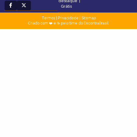
destaque
|
Grátis
Termos
|
Privacidade
|
Sitemap
Criado com ❤️ e ☕ pelo time do EncontraBrasil