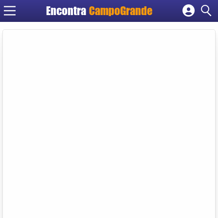
Encontra
CampoGrande
Cadastrar empresa
Fazer login
Criar conta