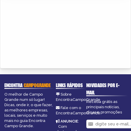
ENCONTRA
CAMPOGRANDE
LINKS RÁPIDOS
NOVIDADES POR E-
MAIL
O melhor de Campo
Sobre
Grande num só lugar!
EncontraCampoGrande
Receba grátis as
Dicas, onde ir, o que fazer,
principais notícias,
Fale com o
as melhores empresas,
dicas e promoções
EncontraCampoGrande
locais, serviços e muito
mais no guia Encontra
ANUNCIE
:
Campo Grande.
Com