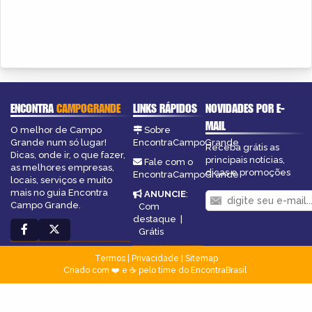
ENCONTRA
CAMPOGRANDE
LINKS RÁPIDOS
NOVIDADES POR E-
MAIL
O melhor de Campo
Sobre
Grande num só lugar!
EncontraCampoGrande
Receba grátis as
Dicas, onde ir, o que fazer,
principais notícias,
Fale com o
as melhores empresas,
dicas e promoções
EncontraCampoGrande
locais, serviços e muito
mais no guia Encontra
ANUNCIE
:
Campo Grande.
Com
destaque
|
Grátis
Termos
|
Privacidade
|
Sitemap
Criado com ❤️ e ☕ pelo time do EncontraBrasil