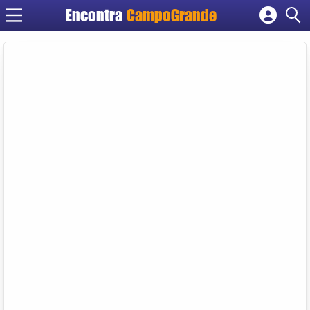
Encontra
CampoGrande
Cadastrar empresa
Fazer login
Criar conta