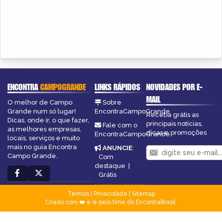
ENCONTRA
CAMPOGRANDE
LINKS RÁPIDOS
NOVIDADES POR E-
MAIL
O melhor de Campo
Sobre
Grande num só lugar!
EncontraCampoGrande
Receba grátis as
Dicas, onde ir, o que fazer,
principais notícias,
Fale com o
as melhores empresas,
dicas e promoções
EncontraCampoGrande
locais, serviços e muito
mais no guia Encontra
ANUNCIE
:
Campo Grande.
Com
destaque
|
Grátis
Termos
|
Privacidade
|
Sitemap
Criado com ❤️ e ☕ pelo time do EncontraBrasil