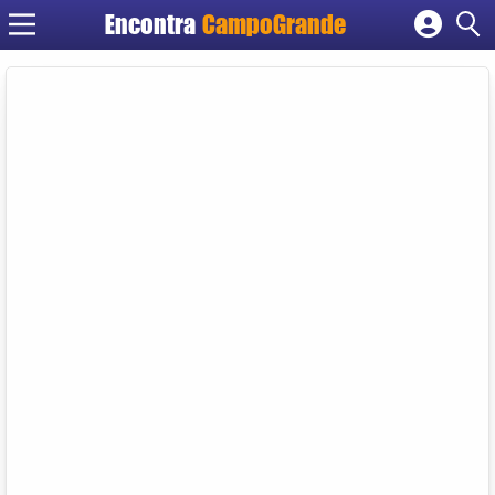
Encontra
CampoGrande
Cadastrar empresa
Fazer login
Criar conta