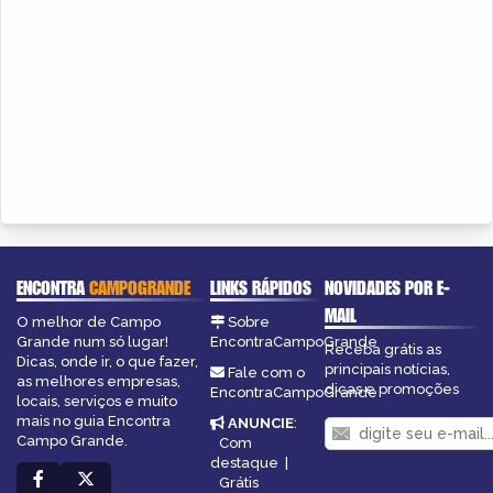
ENCONTRA
CAMPOGRANDE
LINKS RÁPIDOS
NOVIDADES POR E-
MAIL
O melhor de Campo
Sobre
Grande num só lugar!
EncontraCampoGrande
Receba grátis as
Dicas, onde ir, o que fazer,
principais notícias,
Fale com o
as melhores empresas,
dicas e promoções
EncontraCampoGrande
locais, serviços e muito
mais no guia Encontra
ANUNCIE
:
Campo Grande.
Com
destaque
|
Grátis