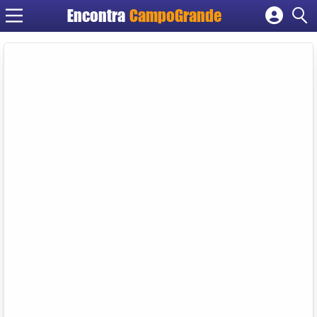
Encontra
CampoGrande
Cadastrar empresa
Fazer login
Criar conta