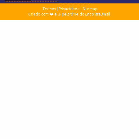
Termos
|
Privacidade
|
Sitemap
Criado com ❤️ e ☕ pelo time do EncontraBrasil