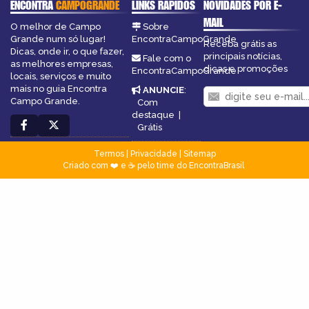
ENCONTRA
CAMPOGRANDE
LINKS RÁPIDOS
NOVIDADES POR E-
MAIL
O melhor de Campo
Sobre
Grande num só lugar!
EncontraCampoGrande
Receba grátis as
Dicas, onde ir, o que fazer,
principais notícias,
Fale com o
as melhores empresas,
dicas e promoções
EncontraCampoGrande
locais, serviços e muito
mais no guia Encontra
ANUNCIE
:
Campo Grande.
Com
destaque
|
Grátis
Termos
|
Privacidade
|
Sitemap
Criado com ❤️ e ☕ pelo time do EncontraBrasil