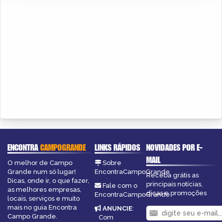
ENCONTRA
CAMPOGRANDE
LINKS RÁPIDOS
NOVIDADES POR E-
MAIL
O melhor de Campo
Sobre
Grande num só lugar!
EncontraCampoGrande
Receba grátis as
Dicas, onde ir, o que fazer,
principais notícias,
Fale com o
as melhores empresas,
dicas e promoções
EncontraCampoGrande
locais, serviços e muito
mais no guia Encontra
ANUNCIE
:
Campo Grande.
Com