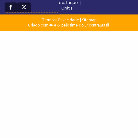
destaque
|
Grátis
Termos
|
Privacidade
|
Sitemap
Criado com ❤️ e ☕ pelo time do EncontraBrasil