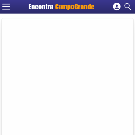
Encontra
CampoGrande
Cadastrar empresa
Fazer login
Criar conta