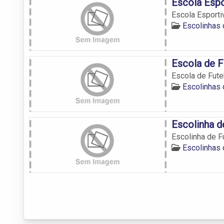
Escola Espo
Escola Esporti
Escolinhas
Escola de F
Escola de Fute
Escolinhas
Escolinha d
Escolinha de F
Escolinhas