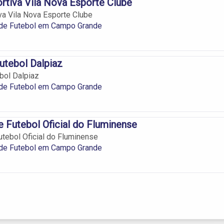
rtiva Vila Nova Esporte Clube
va Vila Nova Esporte Clube
 de Futebol em Campo Grande
utebol Dalpiaz
bol Dalpiaz
 de Futebol em Campo Grande
e Futebol Oficial do Fluminense
utebol Oficial do Fluminense
 de Futebol em Campo Grande