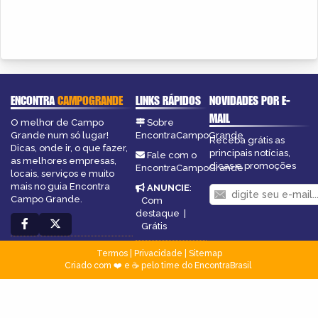
ENCONTRA
CAMPOGRANDE
LINKS RÁPIDOS
NOVIDADES POR E-
MAIL
O melhor de Campo
Sobre
Grande num só lugar!
EncontraCampoGrande
Receba grátis as
Dicas, onde ir, o que fazer,
principais notícias,
Fale com o
as melhores empresas,
dicas e promoções
EncontraCampoGrande
locais, serviços e muito
mais no guia Encontra
ANUNCIE
:
Campo Grande.
Com
destaque
|
Grátis
Termos
|
Privacidade
|
Sitemap
Criado com ❤️ e ☕ pelo time do EncontraBrasil