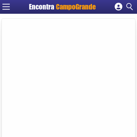
Encontra
CampoGrande
Cadastrar empresa
Fazer login
Criar conta