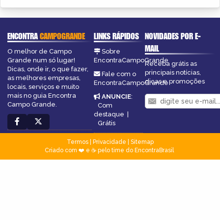
ENCONTRA
CAMPOGRANDE
LINKS RÁPIDOS
NOVIDADES POR E-
MAIL
O melhor de Campo
Sobre
Grande num só lugar!
EncontraCampoGrande
Receba grátis as
Dicas, onde ir, o que fazer,
principais notícias,
Fale com o
as melhores empresas,
dicas e promoções
EncontraCampoGrande
locais, serviços e muito
mais no guia Encontra
ANUNCIE
:
Campo Grande.
Com
destaque
|
Grátis
Termos
|
Privacidade
|
Sitemap
Criado com ❤️ e ☕ pelo time do EncontraBrasil