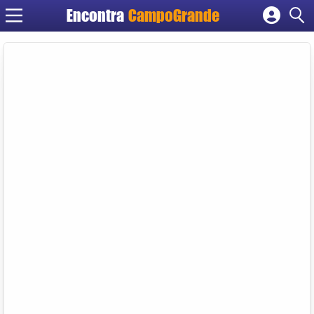
Encontra
CampoGrande
Cadastrar empresa
Fazer login
Criar conta