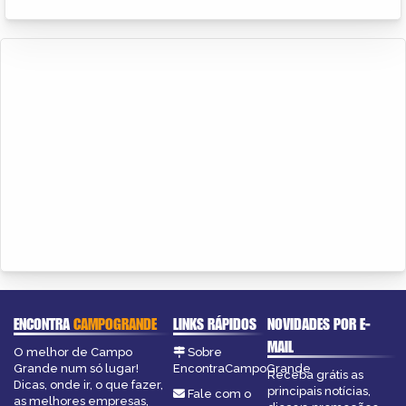
ENCONTRA
CAMPOGRANDE
LINKS RÁPIDOS
NOVIDADES POR E-
MAIL
O melhor de Campo
Sobre
Grande num só lugar!
EncontraCampoGrande
Receba grátis as
Dicas, onde ir, o que fazer,
principais notícias,
Fale com o
as melhores empresas,