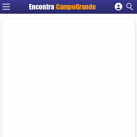
Encontra
CampoGrande
Cadastrar empresa
Fazer login
Criar conta