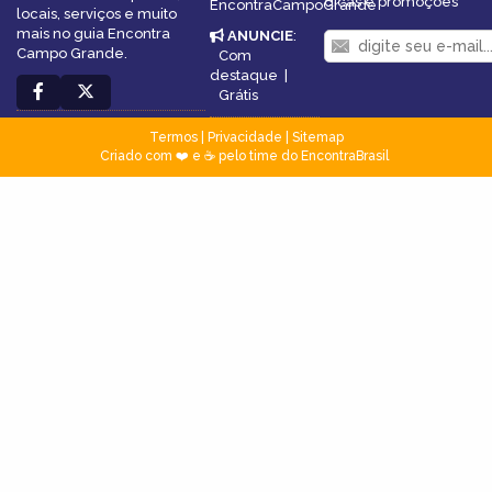
dicas e promoções
EncontraCampoGrande
locais, serviços e muito
mais no guia Encontra
ANUNCIE
:
Campo Grande.
Com
destaque
|
Grátis
Termos
|
Privacidade
|
Sitemap
Criado com ❤️ e ☕ pelo time do EncontraBrasil