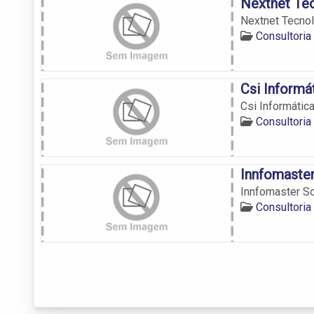
Nextnet Te
Nextnet Tecnol
Consultori
Csi Informá
Csi Informátic
Consultori
Innfomaste
Innfomaster S
Consultori