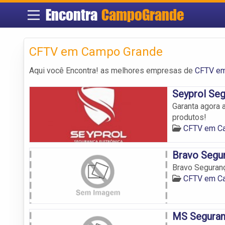
Encontra
CampoGrande
CFTV em Campo Grande
Aqui você Encontra! as melhores empresas de
CFTV em
Seyprol Seg
Garanta agora
produtos!
CFTV em C
Bravo Segur
Bravo Seguranç
CFTV em C
MS Seguran