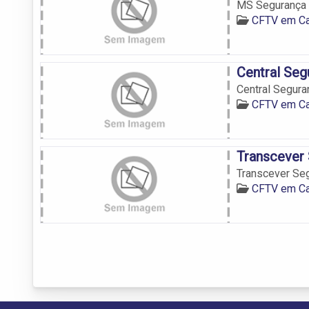
MS Segurança 
CFTV em C
Central Seg
Central Segura
CFTV em C
Transcever 
Transcever Seg
CFTV em C