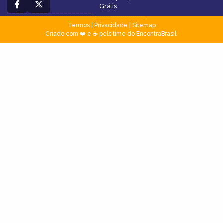
Grátis
Termos
|
Privacidade
|
Sitemap
Criado com ❤️ e ☕ pelo time do EncontraBrasil