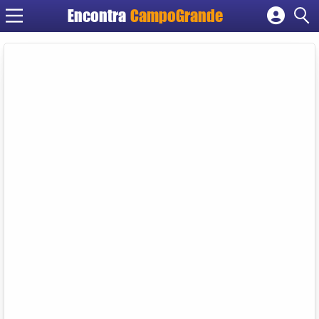
Encontra
CampoGrande
Cadastrar empresa
Fazer login
Criar conta