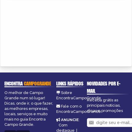
ENCONTRA
CAMPOGRANDE
LINKS RÁPIDOS
NOVIDADES POR E-
MAIL
O melhor de Campo
Sobre
Grande num só lugar!
EncontraCampoGrande
Receba grátis as
Dicas, onde ir, o que fazer,
principais notícias,
Fale com o
as melhores empresas,
dicas e promoções
EncontraCampoGrande
locais, serviços e muito
mais no guia Encontra
ANUNCIE
:
Campo Grande.
Com
destaque
|