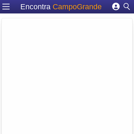
Encontra
CampoGrande
Cadastrar empresa
Fazer login
Criar conta