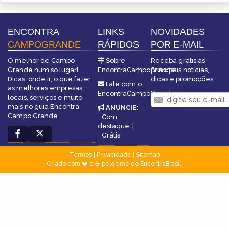
ENCONTRA
LINKS
NOVIDADES
CAMPOGRANDE
RÁPIDOS
POR E-MAIL
O melhor de Campo
Sobre
Receba grátis as
Grande num só lugar!
EncontraCampoGrande
principais notícias,
Dicas, onde ir, o que fazer,
dicas e promoções
Fale com o
as melhores empresas,
EncontraCampoGrande
locais, serviços e muito
mais no guia Encontra
ANUNCIE
:
Campo Grande.
Com
destaque
|
Grátis
Termos
|
Privacidade
|
Sitemap
Criado com ❤️ e ☕ pelo time do EncontraBrasil