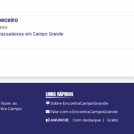
peceiro
eiro
Passadeiras em Campo Grande
LINKS RÁPIDOS
fazer, as
Sobre EncontraCampoGrande
ontra Campo
Fale com o EncontraCampoGrande
ANUNCIE
:
Com destaque
|
Grátis