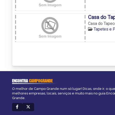
Casa do Ta
Casa do Tapec
Tapetes e 
ENCONTRA
CAMPOGRANDE
O melhor de Campo Grande num só lugar! Dicas, onde ir, o que 
melhores empresas, locais, serviços e muito mais no guia Enc
Grande.