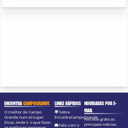
ENCONTRA
CAMPOGRANDE
LINKS RÁPIDOS
NOVIDADES POR E-
MAIL
O melhor de Campo
Sobre
Grande num só lugar!
EncontraCampoGrande
Receba grátis as
Dicas, onde ir, o que fazer,
principais notícias,
Fale com o
as melhores empresas,