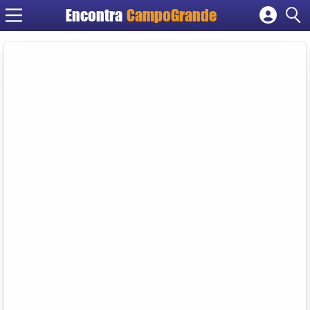
Encontra
CampoGrande
Cadastrar empresa
Fazer login
Criar conta