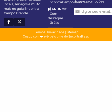
dicas e promoções
EncontraCampoGrande
locais, serviços e muito
mais no guia Encontra
ANUNCIE
:
Campo Grande.
Com
destaque
|
Grátis
Termos
|
Privacidade
|
Sitemap
Criado com ❤️ e ☕ pelo time do EncontraBrasil