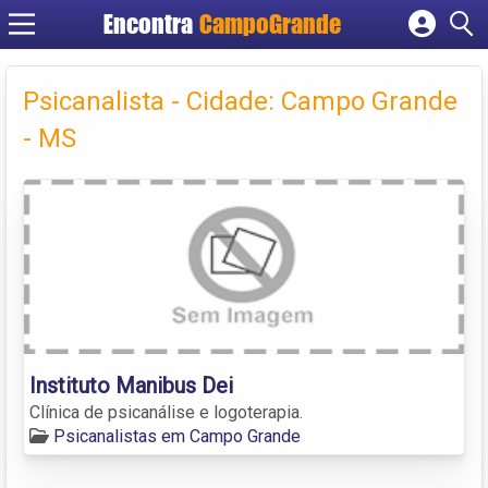
Encontra
CampoGrande
Cadastrar empresa
Fazer login
Psicanalista - Cidade: Campo Grande
Criar conta
- MS
Instituto Manibus Dei
Clínica de psicanálise e logoterapia.
Psicanalistas em Campo Grande