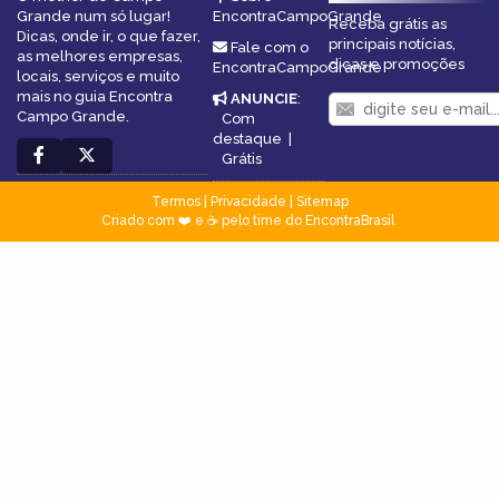
Grande num só lugar!
EncontraCampoGrande
Receba grátis as
Dicas, onde ir, o que fazer,
principais notícias,
Fale com o
as melhores empresas,
dicas e promoções
EncontraCampoGrande
locais, serviços e muito
mais no guia Encontra
ANUNCIE
:
Campo Grande.
Com
destaque
|
Grátis
Termos
|
Privacidade
|
Sitemap
Criado com ❤️ e ☕ pelo time do EncontraBrasil